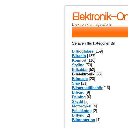
Elektronik till lägsta pris
Se även fler kategorier
Bil
:
Bilhögtalare
[159]
Bilradio
[137]
Komfort
[110]
Styling
[53]
Bilkablar
[52]
Bilelektronik
[33]
Bilmedia
[23]
Släp
[21]
Bilstereotillbehör
[16]
Bilvård
[9]
Delning
[6]
Skydd
[5]
Motorcykel
[4]
Felsökning
[2]
Bilfynd
[2]
Bilmontering
[1]