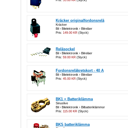
Kräcker originalfordonsrelä
Kräcker
Bil › Bilelektronik › Bilreläer
Pris:
149.00 KR
(Styck)
Reläsockel
Bil › Bilelektronik › Bilreläer
Pris:
59.00 KR
(Styck)
Fordonsreläkretskort - 40 A
Bil › Bilelektronik › Bilreläer
Pris:
45.00 KR
(Styck)
BK1 + Batteriklämma
Sinuslive
Bil › Bilelektronik › Bilbatteriklämmor
Pris:
115.00 KR
(Styck)
BKS batteriklämma