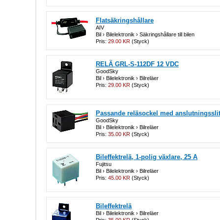
Flatsäkringshållare
AIV
Bil › Bilelektronik › Säkringshållare till bilen
Pris:
29.00 KR
(Styck)
RELÄ GRL-S-112DF 12 VDC
GoodSky
Bil › Bilelektronik › Bilreläer
Pris:
29.00 KR
(Styck)
Passande reläsockel med anslutningssli
GoodSky
Bil › Bilelektronik › Bilreläer
Pris:
35.00 KR
(Styck)
Bileffektrelä, 1-polig växlare, 25 A
Fujitsu
Bil › Bilelektronik › Bilreläer
Pris:
45.00 KR
(Styck)
Bileffektrelä
Bil › Bilelektronik › Bilreläer
Pris:
35.00 KR
(Styck)