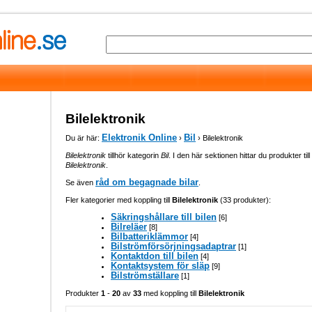
Bilelektronik
Elektronik Online
Bil
Du är här:
›
› Bilelektronik
Bilelektronik
tillhör kategorin
Bil
. I den här sektionen hittar du produkter till
Bilelektronik
.
råd om begagnade bilar
Se även
.
Fler kategorier med koppling till
Bilelektronik
(33 produkter):
Säkringshållare till bilen
[6]
Bilreläer
[8]
Bilbatteriklämmor
[4]
Bilströmförsörjningsadaptrar
[1]
Kontaktdon till bilen
[4]
Kontaktsystem för släp
[9]
Bilströmställare
[1]
Produkter
1
-
20
av
33
med koppling till
Bilelektronik