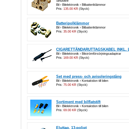
Sinuslive
Bil › Bilelektronik › Bilbatteriklämmor
Pris:
135.00 KR
(Styck)
Batteripolklämmor
Bil › Bilelektronik › Bilbatteriklämmor
Pris:
35.00 KR
(Styck)
CIGARETTÄNDARUTTAGSKABEL INKL.
Bil › Bilelektronik › Bilströmförsörjningsadaptrar
Pris:
169.00 KR
(Styck)
Set med press- och avisoleringstång
Bil › Bilelektronik › Kontaktdon till bilen
Pris:
75.00 KR
(Styck)
Sortiment med bilflatstift
Bil › Bilelektronik › Kontaktdon till bilen
Pris:
69.00 KR
(Styck)
Eluttag, 13-poligt