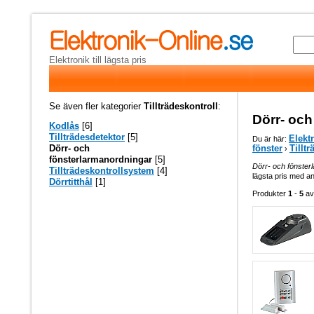
Elektronik till lägsta pris
Se även fler kategorier
Tillträdeskontroll
:
Dörr- och
Kodlås
[6]
Tillträdesdetektor
[5]
Elekt
Du är här:
fönster
Tillt
Dörr- och
›
fönsterlarmanordningar
[5]
Dörr- och fönster
Tillträdeskontrollsystem
[4]
lägsta pris med an
Dörrtitthål
[1]
Produkter
1
-
5
a