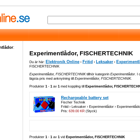
ntlådor
:
Experimentlådor, FISCHERTECHNIK
Elektronik Online
Fritid
Leksaker
Experimentl
Du är här:
›
›
›
FISCHERTECHNIK
Experimentlådor, FISCHERTECHNIK
tillhör kategorin
Experimentlådor
. I
lägsta pris med anknytning till
Experimentlådor, FISCHERTECHNIK
.
Produkter
1
-
1
av
1
med koppling till
Experimentlådor, FISCHERTECH
Rechargeable battery set
Fischer Technik
Fritid › Leksaker › Experimentlådor › Experiment
Pris:
639.00 KR
(Styck)
Produkter
1
-
1
av
1
vid
Experimentlådor, FISCHERTECHNIK