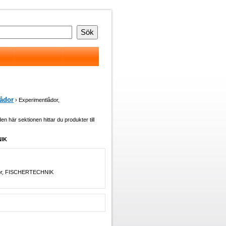
ådor
› Experimentlådor,
 den här sektionen hittar du produkter till
NIK
lådor, FISCHERTECHNIK