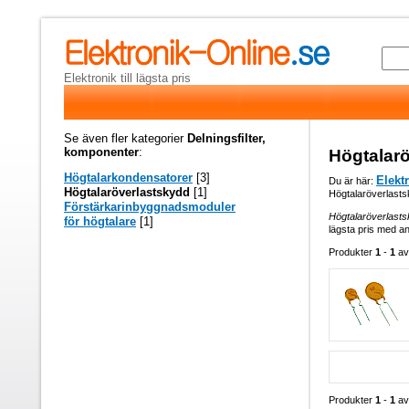
Elektronik till lägsta pris
Se även fler kategorier
Delningsfilter,
komponenter
:
Högtalar
Högtalarkondensatorer
[3]
Elekt
Du är här:
Högtalaröverlastskydd
[1]
Högtalaröverlast
Förstärkarinbyggnadsmoduler
Högtalaröverlast
för högtalare
[1]
lägsta pris med an
Produkter
1
-
1
a
Produkter
1
-
1
a