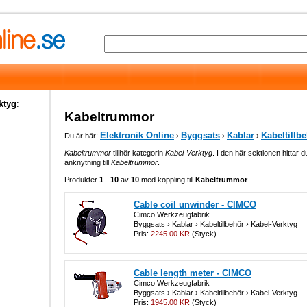
ktyg
:
Kabeltrummor
Elektronik Online
Byggsats
Kablar
Kabeltillb
Du är här:
›
›
›
Kabeltrummor
tillhör kategorin
Kabel-Verktyg
. I den här sektionen hittar d
anknytning till
Kabeltrummor
.
Produkter
1
-
10
av
10
med koppling till
Kabeltrummor
Cable coil unwinder - CIMCO
Cimco Werkzeugfabrik
Byggsats › Kablar › Kabeltillbehör › Kabel-Verktyg
Pris:
2245.00 KR
(Styck)
Cable length meter - CIMCO
Cimco Werkzeugfabrik
Byggsats › Kablar › Kabeltillbehör › Kabel-Verktyg
Pris:
1945.00 KR
(Styck)