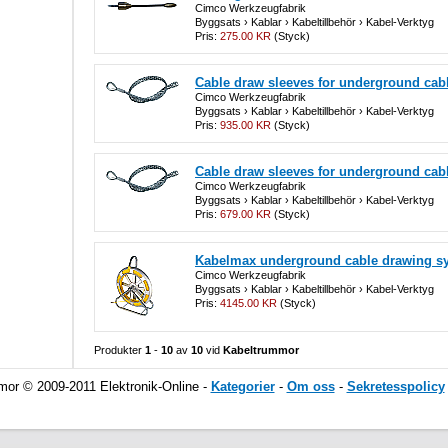
Cimco Werkzeugfabrik
Byggsats › Kablar › Kabeltillbehör › Kabel-Verktyg
Pris:
275.00 KR
(Styck)
Cable draw sleeves for underground cab
Cimco Werkzeugfabrik
Byggsats › Kablar › Kabeltillbehör › Kabel-Verktyg
Pris:
935.00 KR
(Styck)
Cable draw sleeves for underground cabl
Cimco Werkzeugfabrik
Byggsats › Kablar › Kabeltillbehör › Kabel-Verktyg
Pris:
679.00 KR
(Styck)
Kabelmax underground cable drawing s
Cimco Werkzeugfabrik
Byggsats › Kablar › Kabeltillbehör › Kabel-Verktyg
Pris:
4145.00 KR
(Styck)
Produkter
1
-
10
av
10
vid
Kabeltrummor
or © 2009-2011 Elektronik-Online -
Kategorier
-
Om oss
-
Sekretesspolicy