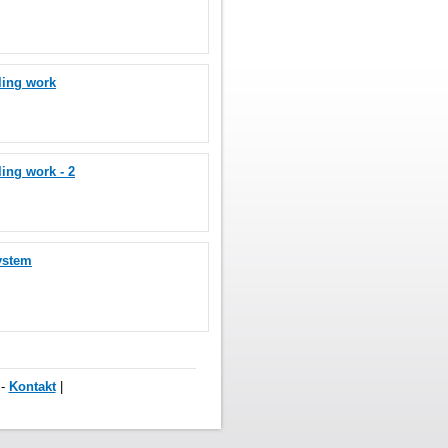
ling work
ing work - 2
ystem
-
Kontakt
|