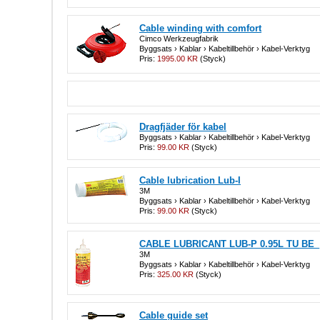
Cable winding with comfort
Cimco Werkzeugfabrik
Byggsats › Kablar › Kabeltillbehör › Kabel-Verktyg
Pris:
1995.00 KR
(Styck)
Dragfjäder för kabel
Byggsats › Kablar › Kabeltillbehör › Kabel-Verktyg
Pris:
99.00 KR
(Styck)
Cable lubrication Lub-I
3M
Byggsats › Kablar › Kabeltillbehör › Kabel-Verktyg
Pris:
99.00 KR
(Styck)
CABLE LUBRICANT LUB-P 0.95L TU BE_
3M
Byggsats › Kablar › Kabeltillbehör › Kabel-Verktyg
Pris:
325.00 KR
(Styck)
Cable guide set