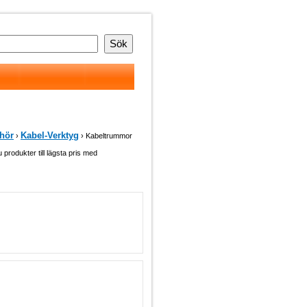
ehör
Kabel-Verktyg
›
› Kabeltrummor
u produkter till lägsta pris med