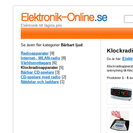
Elektronik till lägsta pris
Se även fler kategorier
Bärbart ljud
:
Klockrad
Radioapparater
[9]
Internet-, WLAN-radio
[8]
Elekt
Du är här:
Världsmottagare
[6]
Klockradioapparat
Klockradioapparater
[5]
anknytning till
Klo
Bärbar CD-spelare
[3]
CD-spelare med radio
[2]
Produkter
1
-
5
a
Nätdelar och laddare
[1]