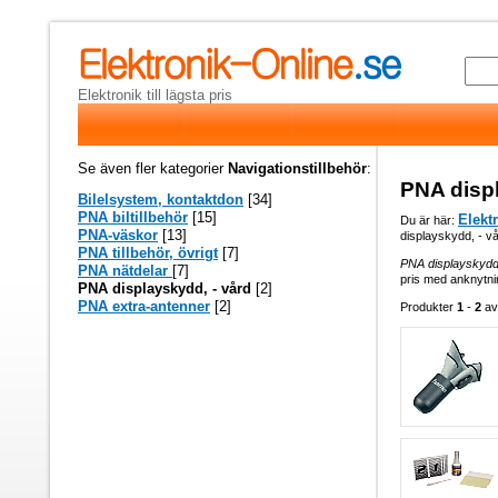
Elektronik till lägsta pris
Se även fler kategorier
Navigationstillbehör
:
PNA displ
Bilelsystem, kontaktdon
[34]
PNA biltillbehör
[15]
Elekt
Du är här:
PNA-väskor
[13]
displayskydd, - v
PNA tillbehör, övrigt
[7]
PNA displayskydd,
PNA nätdelar
[7]
pris med anknytnin
PNA displayskydd, - vård
[2]
PNA extra-antenner
[2]
Produkter
1
-
2
a