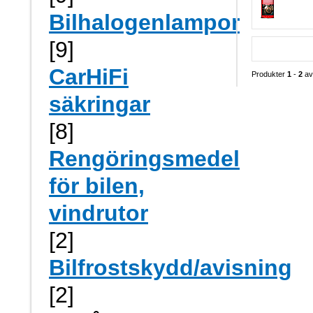
Bilhalogenlampor
[9]
CarHiFi
Produkter
1
-
2
a
säkringar
[8]
Rengöringsmedel
för bilen,
vindrutor
[2]
Bilfrostskydd/avisning
[2]