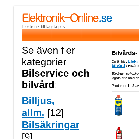
Elektronik till lägsta pris
Se även fler
Bilvårds-
kategorier
Elekt
Du är här:
bilvård
› Bilvård
Bilservice och
Bilvårds- och bilre
lägsta pris med an
bilvård
:
Produkter
1
-
2
a
Billjus,
allm.
[12]
Bilsäkringar
[9]