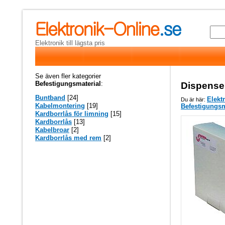
Elektronik till lägsta pris
Se även fler kategorier
Befestigungsmaterial
:
Dispense
Buntband
[24]
Elekt
Du är här:
Kabelmontering
[19]
Befestigungsm
Kardborrlås för limning
[15]
Kardborrlås
[13]
Kabelbroar
[2]
Kardborrlås med rem
[2]