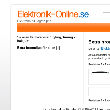
Elektronik till lägsta pris
Se även fler kategorier
Styling, tuning -
bakljus
:
Extra bro
Extra bromsljus för bilen
[1]
Elekt
Du är här:
Extra bromsljus fö
pris med anknytnin
Produkter
1
-
1
a
Produkter
1
-
1
a
Extra bromsljus för bilen © 2009-2011 Elektron