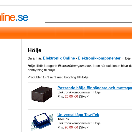
Hölje
Elektronik Online
Elektronikkomponenter
Du är här:
›
› Hölje
Hölje
tillhör kategorin
Elektronikkomponenter
. I den här sektionen hittar d
anknytning till
Hölje
.
Produkter
1
-
9
av
9
med koppling till
Hölje
Passande hölje för sändare och mottaga
Elektronikkomponenter › Hölje
Pris:
25.00 KR
(Styck)
Universalkåpa TowiTek
TowiTek
Elektronikkomponenter › Hölje
Pris:
95.00 KR
(Styck)