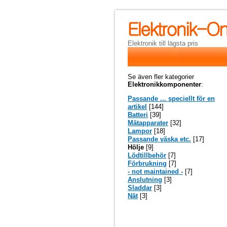
Elektronik till lägsta pris
Se även fler kategorier
Elektronikkomponenter
:
Passande ... speciellt för en
artikel
[144]
Batteri
[39]
Mätapparater
[32]
Lampor
[18]
Passande väska etc.
[17]
Hölje
[9]
Lödtillbehör
[7]
Förbrukning
[7]
- not maintained -
[7]
Anslutning
[3]
Sladdar
[3]
Nät
[3]