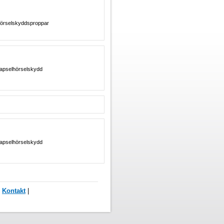
 Hörselskyddsproppar
Kapselhörselskydd
Kapselhörselskydd
-
Kontakt
|