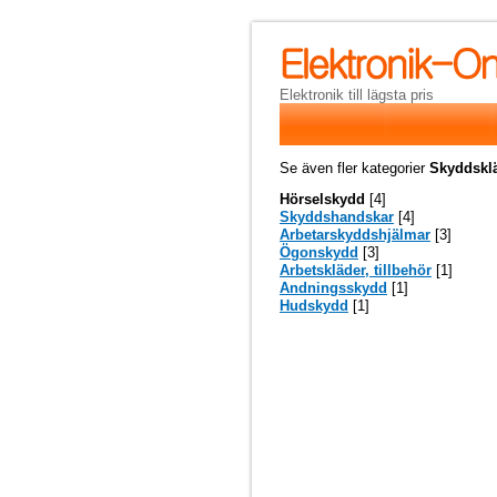
Elektronik till lägsta pris
Se även fler kategorier
Skyddskl
Hörselskydd
[4]
Skyddshandskar
[4]
Arbetarskyddshjälmar
[3]
Ögonskydd
[3]
Arbetskläder, tillbehör
[1]
Andningsskydd
[1]
Hudskydd
[1]