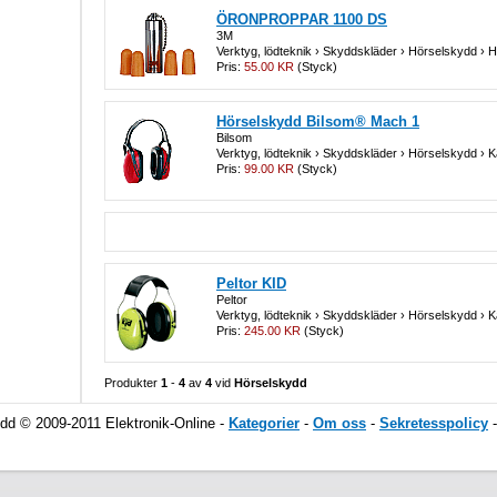
ÖRONPROPPAR 1100 DS
3M
Verktyg, lödteknik › Skyddskläder › Hörselskydd ›
Pris:
55.00 KR
(Styck)
Hörselskydd Bilsom® Mach 1
Bilsom
Verktyg, lödteknik › Skyddskläder › Hörselskydd › 
Pris:
99.00 KR
(Styck)
Peltor KID
Peltor
Verktyg, lödteknik › Skyddskläder › Hörselskydd › 
Pris:
245.00 KR
(Styck)
Produkter
1
-
4
av
4
vid
Hörselskydd
dd © 2009-2011 Elektronik-Online -
Kategorier
-
Om oss
-
Sekretesspolicy