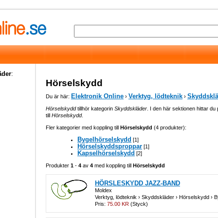
äder
:
Hörselskydd
Elektronik Online
Verktyg, lödteknik
Skyddsklä
Du är här:
›
›
Hörselskydd
tillhör kategorin
Skyddskläder
. I den här sektionen hittar du
till
Hörselskydd
.
Fler kategorier med koppling till
Hörselskydd
(4 produkter):
Bygelhörselskydd
[1]
Hörselskyddsproppar
[1]
Kapselhörselskydd
[2]
Produkter
1
-
4
av
4
med koppling till
Hörselskydd
HÖRSLESKYDD JAZZ-BAND
Moldex
Verktyg, lödteknik › Skyddskläder › Hörselskydd › 
Pris:
75.00 KR
(Styck)