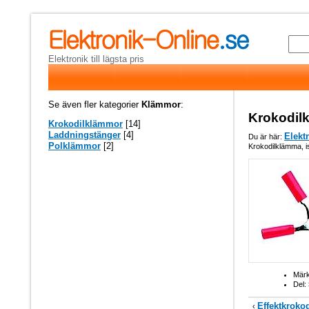
Elektronik till lägsta pris
Se även fler kategorier
Klämmor
:
Krokodilk
Krokodilklämmor
[14]
Laddningstänger
[4]
Elekt
Du är här:
Polklämmor
[2]
Krokodilklämma, i
Märk
Del:
Effektkroko
‹