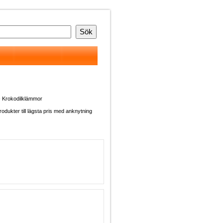
 Krokodilklämmor
produkter till lägsta pris med anknytning