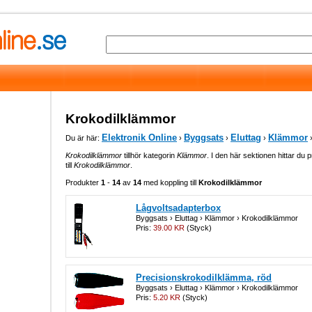
Krokodilklämmor
Elektronik Online
Byggsats
Eluttag
Klämmor
Du är här:
›
›
›
›
Krokodilklämmor
tillhör kategorin
Klämmor
. I den här sektionen hittar du 
till
Krokodilklämmor
.
Produkter
1
-
14
av
14
med koppling till
Krokodilklämmor
Lågvoltsadapterbox
Byggsats › Eluttag › Klämmor › Krokodilklämmor
Pris:
39.00 KR
(Styck)
Precisionskrokodilklämma, röd
Byggsats › Eluttag › Klämmor › Krokodilklämmor
Pris:
5.20 KR
(Styck)