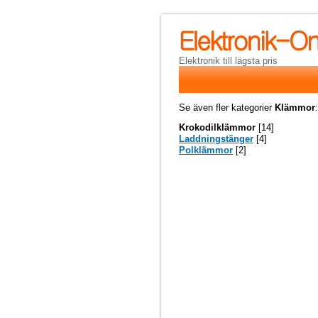
Elektronik till lägsta pris
Se även fler kategorier
Klämmor
:
Krokodilklämmor
[14]
Laddningstänger
[4]
Polklämmor
[2]