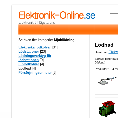
Elektronik till lägsta pris
Se även fler kategorier
Mjuklödning
:
Lödbad
Elektriska lödkolvar
[34]
Lödstationer
[23]
Elekt
Du är här:
Lödningsverktyg för
Lödbad
tillhör kat
lödstationen
[9]
Lödbad
.
Finlödkolvar
[4]
Lödbad
[4]
Produkter
1
-
4
a
Försörjningsenheter
[3]