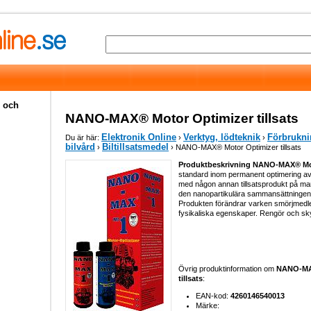
e och
NANO-MAX® Motor Optimizer tillsats
Elektronik Online
Verktyg, lödteknik
Förbrukni
Du är här:
›
›
bilvård
Biltillsatsmedel
›
› NANO-MAX® Motor Optimizer tillsats
Produktbeskrivning NANO-MAX® Moto
standard inom permanent optimering av
med någon annan tillsatsprodukt på ma
den nanopartikulära sammansättningen
Produkten förändrar varken smörjmedl
fysikaliska egenskaper. Rengör och sk
Övrig produktinformation om
NANO-MA
tillsats
:
EAN-kod:
4260146540013
Märke: