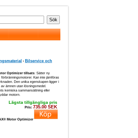
ngsmaterial
Bilservice och
›
r Optimizer tillsats
: Sätter ny
 förbränningsmotorer. Kan inte jämföras
rknaden. Den unika egenskapen ligger i
 av ämnen utan lösningsmedel.
ets kemiska sammansättning eller
yddar motorn.
Lägsta tillgängliga pris
735.00 SEK
Pris:
X® Motor Optimizer