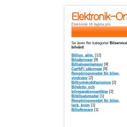
Elektronik till lägsta pris
Se även fler kategorier
Bilservic
bilvård
:
Billjus, allm.
[12]
Bilsäkringar
[9]
Bilhalogenlampor
[9]
CarHiFi säkringar
[8]
Rengöringsmedel för bilen,
vindrutor
[2]
Bilfrostskydd/avisning
[2]
Bilvårds- och
bilreparationsartiklar
[2]
Biltillsatsmedel
[1]
Rengöringsmedel för bilen,
lack, krom
[1]
Billuftrenare
[1]