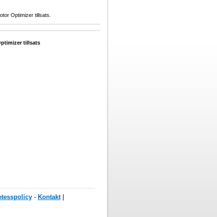
r Optimizer tillsats.
imizer tillsats
etesspolicy
-
Kontakt
|