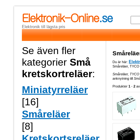
Elektronik till lägsta pris
Se även fler
Småreläe
kategorier
Små
Elekt
Du är här:
Småreläer, TYCO
kretskortreläer
:
Småreläer, TYCO
anknytning till
Små
Miniatyrreläer
Produkter
1
-
2
a
[16]
Småreläer
[8]
Kretskortsreläer,