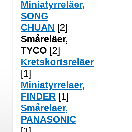
Miniatyrreläer,
SONG
CHUAN
[2]
Småreläer,
TYCO
[2]
Kretskortsreläer
[1]
Miniatyrreläer,
FINDER
[1]
Småreläer,
PANASONIC
[1]