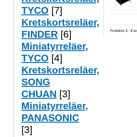
TYCO
[7]
Kretskortsreläer,
Produkter
1
-
2
a
FINDER
[6]
Miniatyrreläer,
TYCO
[4]
Kretskortsreläer,
SONG
CHUAN
[3]
Miniatyrreläer,
PANASONIC
[3]