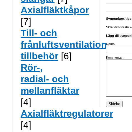
Axialfläktkåpor
[7]
Synpunkter, tip
Skriv den första 
Till- och
Lägg till synpun
frånluftsventilation,
Namn:
tillbehör
[6]
Kommentar:
Rör-,
radial- och
mellanfläktar
[4]
Axialfläktregulatorer
[4]