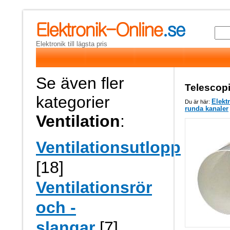
Elektronik till lägsta pris
Se även fler
Telescopi
kategorier
Elekt
Du är här:
runda kanaler
Ventilation
:
Ventilationsutlopp
[18]
Ventilationsrör
och -
slangar
[7]