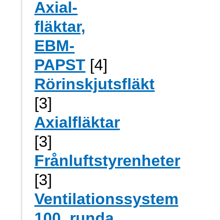
Axial-
fläktar,
EBM-
PAPST
[4]
Rörinskjutsfläkt
[3]
Axialfläktar
[3]
Frånluftstyrenheter
[3]
Ventilationssystem
100, runda