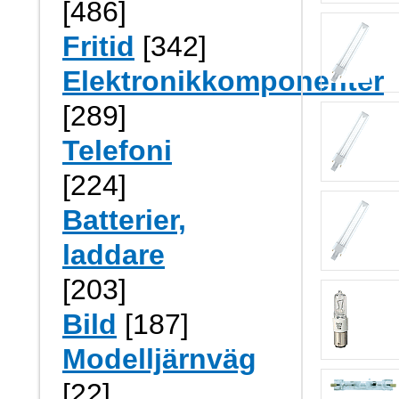
[486]
Fritid
[342]
Elektronikkomponenter
[289]
Telefoni
[224]
Batterier,
laddare
[203]
Bild
[187]
Modelljärnväg
[22]