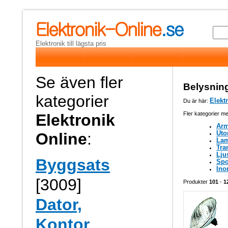
Elektronik till lägsta pris
Se även fler
Belysning
kategorier
Elekt
Du är här:
Fler kategorier me
Elektronik
Arm
Uto
Online
:
La
Tra
Lju
Byggsats
Spo
Ino
[3009]
Produkter
101
-
1
Dator,
Kontor