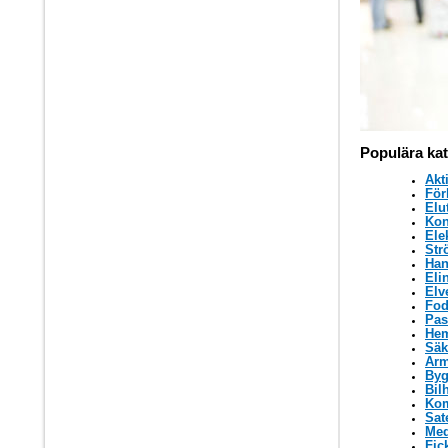
Populära kat
Akt
För
Elu
Kon
Ele
Str
Han
Eli
Elv
Fod
Pas
Hem
Säk
Arm
Byg
Bil
Kom
Sat
Med
Fic