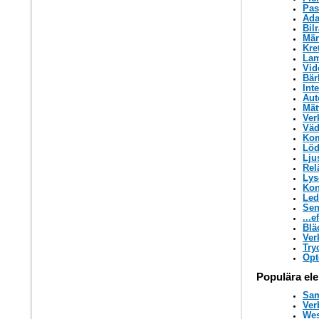
Pas
Ada
Bil
Mär
Kre
La
Vid
Bär
Int
Aut
Mät
Ver
Väd
Kom
Löd
Lju
Rel
Lys
Kon
Led
Sen
...e
Blä
Ver
Try
Opt
Populära ele
Sam
Ver
Wes