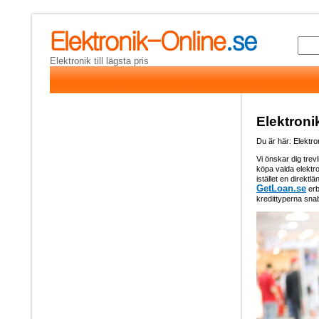
Elektronik till lägsta pris
Elektroni
Du är här: Elektro
Vi önskar dig trevl
köpa valda elektro
istället en direktl
GetLoan.se
erb
kredittyperna snab