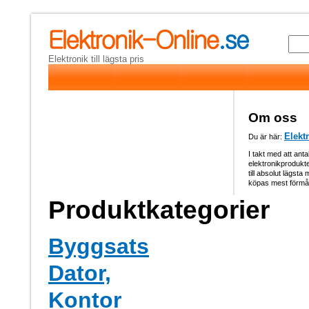
Elektronik till lägsta pris
Om oss
Elekt
Du är här:
I takt med att anta
elektronikprodukter
till absolut lägsta
köpas mest förmån
Produktkategorier
Byggsats
Dator,
Kontor