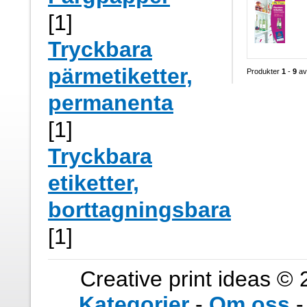
[1]
Tryckbara
pärmetiketter,
Produkter
1
-
9
a
permanenta
[1]
Tryckbara
etiketter,
borttagningsbara
[1]
Creative print ideas © 
Kategorier
-
Om oss