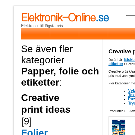
Elektronik till lägsta pris
Se även fler
Creative 
kategorier
Elekt
Du är här:
etiketter
› Creati
Papper, folie och
Creative print ide
pris med anknytnin
etiketter
:
Fler kategorier me
Vyk
Creative
Text
Puz
Try
print ideas
Produkter
1
-
9
a
[9]
Folier,