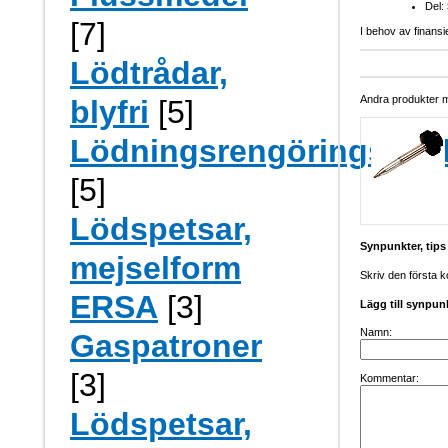
Del:
[7]
I behov av finansi
Lödtrådar,
Andra produkter me
blyfri
[5]
Lödningsrengöringsmed
[5]
Lödspetsar,
Synpunkter, tip
mejselform
Skriv den första 
ERSA
[3]
Lägg till synpun
Namn:
Gaspatroner
[3]
Kommentar:
Lödspetsar,