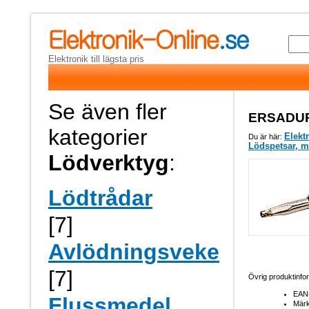
Elektronik till lägsta pris
Se även fler
ERSADUR 
kategorier
Elekt
Du är här:
Lödspetsar, 
Lödverktyg
:
Lödtrådar
[7]
Avlödningsveke
[7]
Övrig produktinf
EAN
Flussmedel
Mär