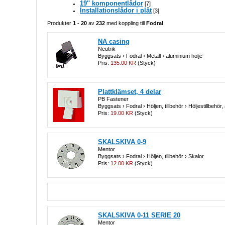
19'' komponentlådor
[7]
Installationslådor i plåt
[3]
Produkter
1
-
20
av
232
med koppling till
Fodral
NA casing
Neutrik
Byggsats › Fodral › Metall › aluminium hölje
Pris:
135.00 KR
(Styck)
Plattklämset, 4 delar
PB Fastener
Byggsats › Fodral › Höljen, tillbehör › Höljestillbehör, 
Pris:
19.00 KR
(Styck)
SKALSKIVA 0-9
Mentor
Byggsats › Fodral › Höljen, tillbehör › Skalor
Pris:
12.00 KR
(Styck)
SKALSKIVA 0-11 SERIE 20
Mentor