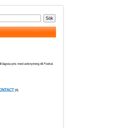
ll lägsta pris med anknytning till
Fodral
.
XCONTACT
[9]