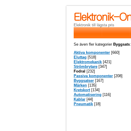
Elektronik till lägsta pris
Se även fler kategorier
Byggsats
:
Aktiva komponenter
[660]
Eluttag
[518]
Elektromekanik
[421]
Strömbrytare
[347]
Fodral
[232]
Passiva komponenter
[208]
Byggsatser
[167]
Märken
[135]
Kretskort
[134]
Automatisering
[116]
Kablar
[44]
Pneumatik
[18]