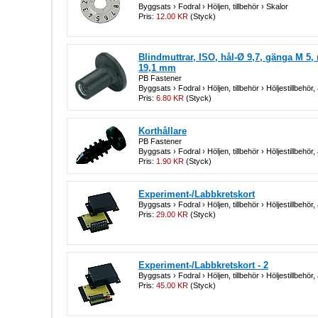
Byggsats › Fodral › Höljen, tillbehör › Skalor
Pris:
12.00 KR
(Styck)
Blindmuttrar, ISO, hål-Ø 9,7, gänga M 5,
19,1 mm
PB Fastener
Byggsats › Fodral › Höljen, tillbehör › Höljestillbehör, 
Pris:
6.80 KR
(Styck)
Korthållare
PB Fastener
Byggsats › Fodral › Höljen, tillbehör › Höljestillbehör, 
Pris:
1.90 KR
(Styck)
Experiment-/Labbkretskort
Byggsats › Fodral › Höljen, tillbehör › Höljestillbehör, 
Pris:
29.00 KR
(Styck)
Experiment-/Labbkretskort - 2
Byggsats › Fodral › Höljen, tillbehör › Höljestillbehör, 
Pris:
45.00 KR
(Styck)