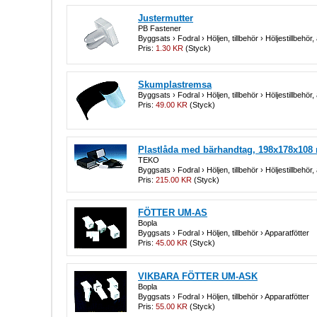
Justermutter
PB Fastener
Byggsats › Fodral › Höljen, tillbehör › Höljestillbehör, 
Pris:
1.30 KR
(Styck)
Skumplastremsa
Byggsats › Fodral › Höljen, tillbehör › Höljestillbehör, 
Pris:
49.00 KR
(Styck)
Plastlåda med bärhandtag, 198x178x108 
TEKO
Byggsats › Fodral › Höljen, tillbehör › Höljestillbehör, 
Pris:
215.00 KR
(Styck)
FÖTTER UM-AS
Bopla
Byggsats › Fodral › Höljen, tillbehör › Apparatfötter
Pris:
45.00 KR
(Styck)
VIKBARA FÖTTER UM-ASK
Bopla
Byggsats › Fodral › Höljen, tillbehör › Apparatfötter
Pris:
55.00 KR
(Styck)