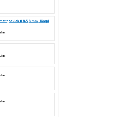
 mat.tjocklek 0,8-5,8 mm, längd
allm.
allm.
allm.
allm.