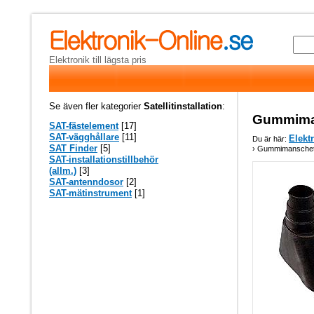
Elektronik till lägsta pris
Se även fler kategorier
Satellitinstallation
:
Gummiman
SAT-fästelement
[17]
SAT-vägghållare
[11]
Elekt
Du är här:
SAT Finder
[5]
› Gummimanschett 
SAT-installationstillbehör
(allm.)
[3]
SAT-antenndosor
[2]
SAT-mätinstrument
[1]