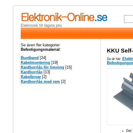
Elektronik till lägsta pris
Se även fler kategorier
Befestigungsmaterial
:
KKU Self-
Buntband
[24]
Elekt
Du är här:
Kabelmontering
[19]
Befestigungsm
Kardborrlås för limning
[15]
Kardborrlås
[13]
Kabelbroar
[2]
Kardborrlås med rem
[2]
Del: