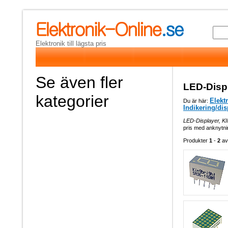
Elektronik till lägsta pris
Se även fler
LED-Disp
kategorier
Elekt
Du är här:
Indikering/dis
LED-Displayer, 
pris med anknytnin
Produkter
1
-
2
a