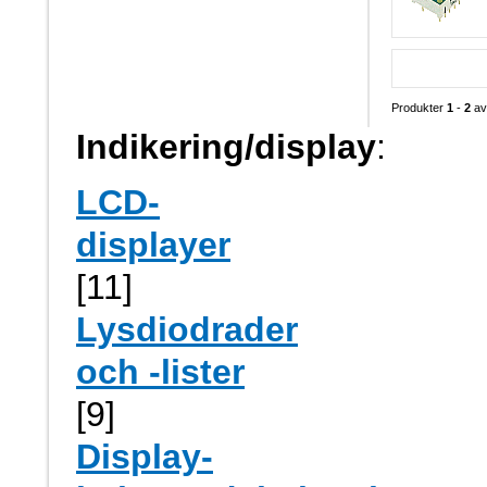
Produkter
1
-
2
a
Indikering/display
:
LCD-
displayer
[11]
Lysdiodrader
och -lister
[9]
Display-