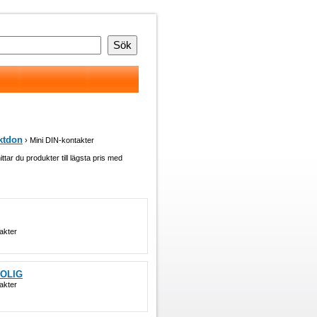
ktdon
› Mini DIN-kontakter
ittar du produkter till lägsta pris med
akter
POLIG
akter