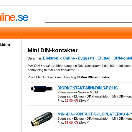
aktdon
:
Mini DIN-kontakter
Elektronik Online
Byggsats
Eluttag
DIN-konta
Du är här:
›
›
›
Mini DIN-kontakter
tillhör kategorin
DIN-kontaktdon
. I den här sektionen h
anknytning till
Mini DIN-kontakter
.
Produkter
1
-
2
av
2
med koppling till
Mini DIN-kontakter
DIODKONTAKT-MINI-DIN 3-POLIG
Potentiometer Service GmbH
Byggsats › Eluttag › DIN-kontaktdon › Mini DIN-kont
Pris:
16.00 KR
(Styck)
MINI-DIN-KONTAKT GULDPLÄTERAD 4-
Byggsats › Eluttag › DIN-kontaktdon › Mini DIN-kont
Pris:
55.00 KR
(Styck)