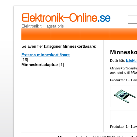
Elektronik till lägsta pris
Se även fler kategorier
Minneskortläsare
:
Minnesko
Externa minneskortläsare
[16]
Elekt
Du är här:
Minneskortadaptrar
[1]
Minneskortadaptr
anknytning till
Min
Produkter
1
-
1
a
Produkter
1
-
1
a