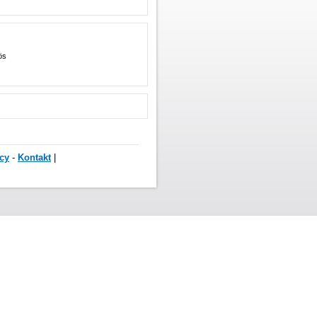
ös
cy
-
Kontakt
|