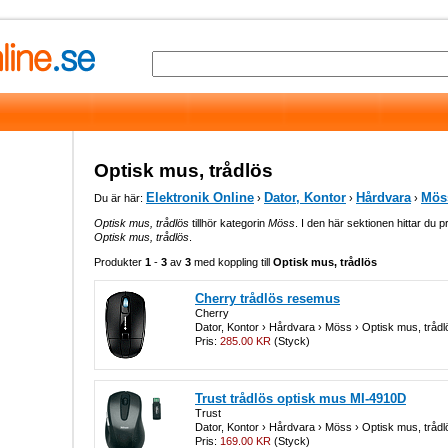
Optisk mus, trådlös
Elektronik Online
Dator, Kontor
Hårdvara
Mös
Du är här:
›
›
›
Optisk mus, trådlös
tillhör kategorin
Möss
. I den här sektionen hittar du pr
Optisk mus, trådlös
.
Produkter
1
-
3
av
3
med koppling till
Optisk mus, trådlös
Cherry trådlös resemus
Cherry
Dator, Kontor › Hårdvara › Möss › Optisk mus, trådl
Pris:
285.00 KR
(Styck)
Trust trådlös optisk mus MI-4910D
Trust
Dator, Kontor › Hårdvara › Möss › Optisk mus, trådl
Pris:
169.00 KR
(Styck)