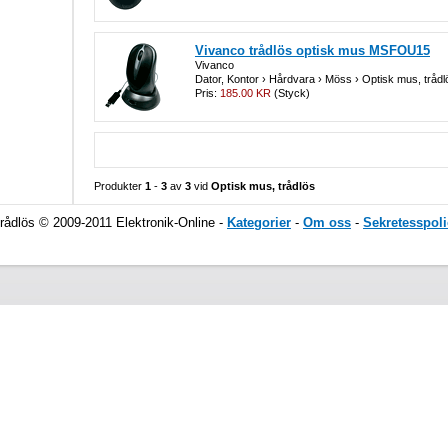
Vivanco trådlös optisk mus MSFOU15
Vivanco
Dator, Kontor › Hårdvara › Möss › Optisk mus, trådl
Pris:
185.00 KR
(Styck)
Produkter
1
-
3
av
3
vid
Optisk mus, trådlös
rådlös © 2009-2011 Elektronik-Online -
Kategorier
-
Om oss
-
Sekretesspoli