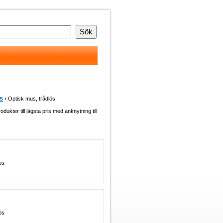
s
› Optisk mus, trådlös
odukter till lägsta pris med anknytning till
ös
ös