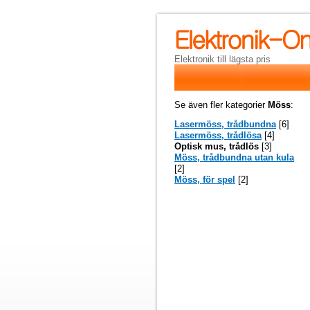
Elektronik till lägsta pris
Se även fler kategorier
Möss
:
Lasermöss, trådbundna
[6]
Lasermöss, trådlösa
[4]
Optisk mus, trådlös
[3]
Möss, trådbundna utan kula
[2]
Möss, för spel
[2]