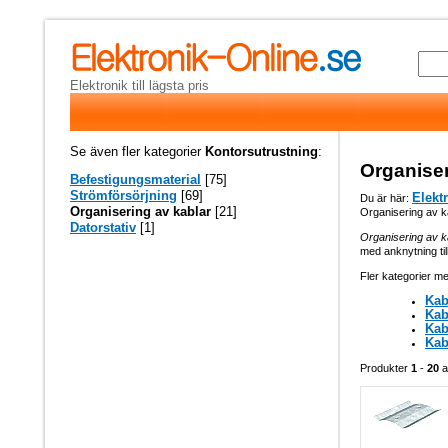
Elektronik till lägsta pris
Se även fler kategorier
Kontorsutrustning
:
Organiser
Befestigungsmaterial
[75]
Strömförsörjning
[69]
Elekt
Du är här:
Organisering av kablar
[21]
Organisering av k
Datorstativ
[1]
Organisering av k
med anknytning til
Fler kategorier me
Kab
Kab
Kab
Kab
Produkter
1
-
20
a