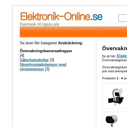
Elektronik till lägsta pris
Se även fler kategorier
Avskräckning
:
Övervakn
Övervakningskameraattrapper
[4]
Elekt
Du är här:
Säkerhetsskyltar
[3]
Övervakningskam
Utomhusstativlampor med
Övervakningskam
rörelsesensor
[2]
pris med anknytnin
Produkter
1
-
4
a