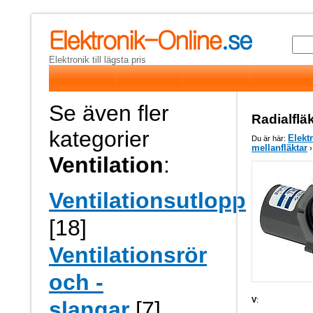
Elektronik till lägsta pris
Se även fler
Radialflä
kategorier
Elekt
Du är här:
mellanfläktar
›
Ventilation
:
Ventilationsutlopp
[18]
Ventilationsrör
och -
V
:
slangar
[7]