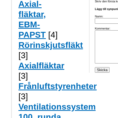
Axial-
Skriv den första 
Lägg till synpun
fläktar,
Namn:
EBM-
Kommentar:
PAPST
[4]
Rörinskjutsfläkt
[3]
Axialfläktar
[3]
Frånluftstyrenheter
[3]
Ventilationssystem
100, runda