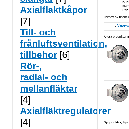
EAN
Märk
Axialfläktkåpor
Del:
I behov av finansi
[7]
Ytterm
‹
Till- och
Andra produkter me
frånluftsventilation,
tillbehör
[6]
Rör-,
radial- och
mellanfläktar
[4]
Axialfläktregulatorer
[4]
Synpunkter, tips