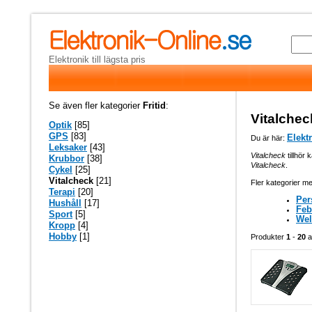
Elektronik till lägsta pris
Se även fler kategorier
Fritid
:
Vitalchec
Optik
[85]
GPS
[83]
Elekt
Du är här:
Leksaker
[43]
Vitalcheck
tillhör 
Krubbor
[38]
Vitalcheck
.
Cykel
[25]
Vitalcheck
[21]
Fler kategorier me
Terapi
[20]
Per
Hushåll
[17]
Feb
Sport
[5]
Wel
Kropp
[4]
Hobby
[1]
Produkter
1
-
20
a