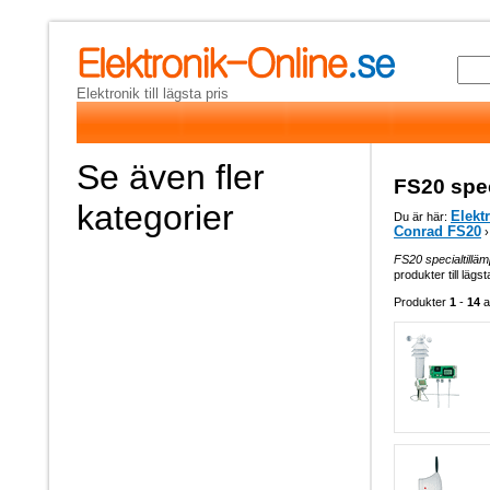
Elektronik till lägsta pris
Se även fler
FS20 spec
kategorier
Elekt
Du är här:
Conrad FS20
›
FS20 specialtillä
produkter till lägs
Produkter
1
-
14
a