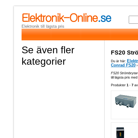
Elektronik till lägsta pris
Se även fler
FS20 Str
kategorier
Elekt
Du är här:
Conrad FS20
›
FS20 Strömbrytar
till lägsta pris med
Produkter
1
-
7
a