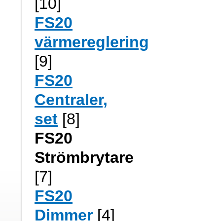
[10]
FS20
värmereglering
[9]
FS20
Centraler,
set
[8]
FS20
Strömbrytare
[7]
FS20
Dimmer
[4]