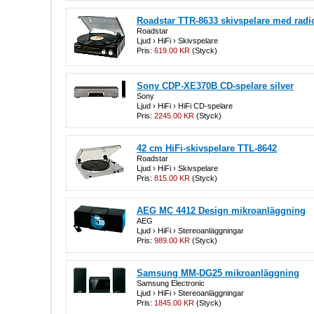
Roadstar TTR-8633 skivspelare med radi
Roadstar
Ljud › HiFi › Skivspelare
Pris:
619.00 KR
(Styck)
Sony CDP-XE370B CD-spelare silver
Sony
Ljud › HiFi › HiFi CD-spelare
Pris:
2245.00 KR
(Styck)
42 cm HiFi-skivspelare TTL-8642
Roadstar
Ljud › HiFi › Skivspelare
Pris:
815.00 KR
(Styck)
AEG MC 4412 Design mikroanläggning
AEG
Ljud › HiFi › Stereoanläggningar
Pris:
989.00 KR
(Styck)
Samsung MM-DG25 mikroanläggning
Samsung Electronic
Ljud › HiFi › Stereoanläggningar
Pris:
1845.00 KR
(Styck)