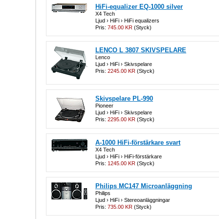
HiFi-equalizer EQ-1000 silver
X4 Tech
Ljud › HiFi › HiFi equalizers
Pris:
745.00 KR
(Styck)
LENCO L 3807 SKIVSPELARE
Lenco
Ljud › HiFi › Skivspelare
Pris:
2245.00 KR
(Styck)
Skivspelare PL-990
Pioneer
Ljud › HiFi › Skivspelare
Pris:
2295.00 KR
(Styck)
A-1000 HiFi-förstärkare svart
X4 Tech
Ljud › HiFi › HiFi-förstärkare
Pris:
1245.00 KR
(Styck)
Philips MC147 Microanläggning
Philips
Ljud › HiFi › Stereoanläggningar
Pris:
735.00 KR
(Styck)