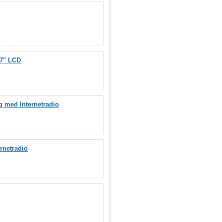
7'' LCD
 med Internetradio
rnetradio