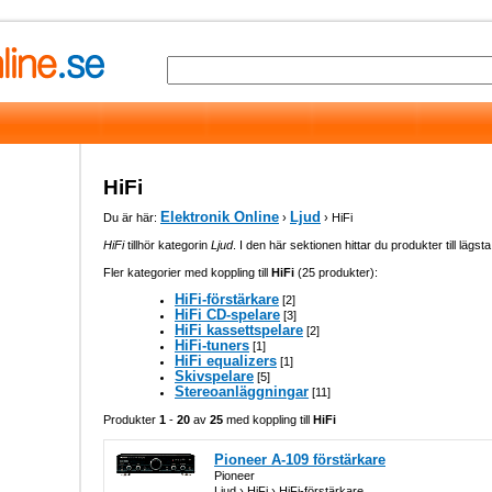
HiFi
Elektronik Online
Ljud
Du är här:
›
› HiFi
HiFi
tillhör kategorin
Ljud
. I den här sektionen hittar du produkter till lägst
Fler kategorier med koppling till
HiFi
(25 produkter):
HiFi-förstärkare
[2]
HiFi CD-spelare
[3]
HiFi kassettspelare
[2]
HiFi-tuners
[1]
HiFi equalizers
[1]
Skivspelare
[5]
Stereoanläggningar
[11]
Produkter
1
-
20
av
25
med koppling till
HiFi
Pioneer A-109 förstärkare
Pioneer
Ljud › HiFi › HiFi-förstärkare