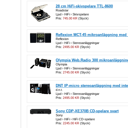
28 cm HiFi-skivspelare TTL-8600
Roadstar
Ljud › HiFi › Skivspelare
Pris:
745.00 KR
(Styck)
Reflexion MCT-45 mikroanläggning med 
Reflexion
Ljud › HiFi › Stereoanläggningar
Pris:
2495.00 KR
(Styck)
Olympia Web.Radio 300 mikroanläggning
Olympia
Ljud › HiFi › Stereoanläggningar
Pris:
2745.00 KR
(Styck)
DNT IP-micro stereoanläggning med inte
d.n.t.
Ljud › HiFi › Stereoanläggningar
Pris:
2495.00 KR
(Styck)
Sony CDP-XE370B CD-spelare svart
Sony
Ljud › HiFi › HiFi CD-spelare
Pris:
2245.00 KR
(Styck)