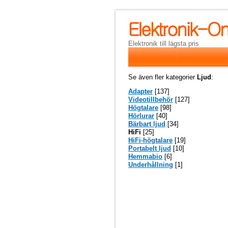
Elektronik till lägsta pris
Se även fler kategorier
Ljud
:
Adapter
[137]
Videotillbehör
[127]
Högtalare
[98]
Hörlurar
[40]
Bärbart ljud
[34]
HiFi
[25]
HiFi-högtalare
[19]
Portabelt ljud
[10]
Hemmabio
[6]
Underhållning
[1]