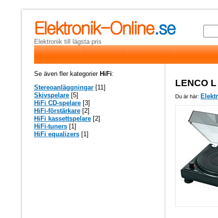
Elektronik till lägsta pris
Se även fler kategorier
HiFi
:
LENCO L
Stereoanläggningar
[11]
Skivspelare
[5]
Elekt
Du är här:
HiFi CD-spelare
[3]
HiFi-förstärkare
[2]
HiFi kassettspelare
[2]
HiFi-tuners
[1]
HiFi equalizers
[1]