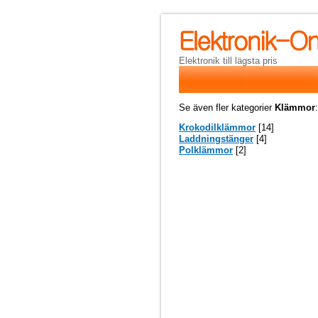
Elektronik till lägsta pris
Se även fler kategorier
Klämmor
:
Krokodilklämmor
[14]
Laddningstänger
[4]
Polklämmor
[2]