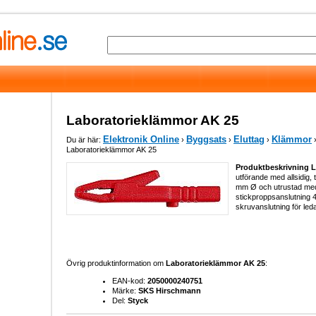
Laboratorieklämmor AK 25
Elektronik Online
Byggsats
Eluttag
Klämmor
Du är här:
›
›
›
Laboratorieklämmor AK 25
Produktbeskrivning 
utförande med allsidig, tå
mm Ø och utrustad med 
stickproppsanslutning
skruvanslutning för leda
Övrig produktinformation om
Laboratorieklämmor AK 25
:
EAN-kod:
2050000240751
Märke:
SKS Hirschmann
Del:
Styck