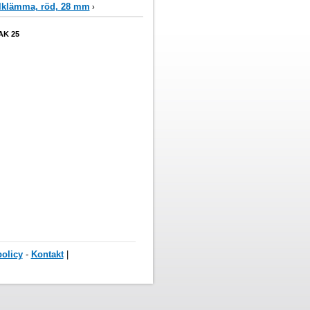
lklämma, röd, 28 mm
›
AK 25
olicy
-
Kontakt
|