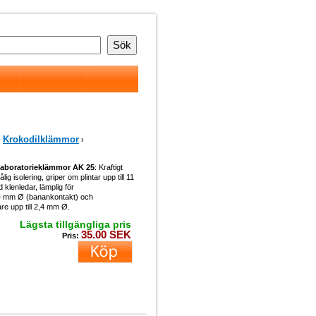
Krokodilklämmor
›
›
Laboratorieklämmor AK 25
: Kraftigt
lig isolering, griper om plintar upp till 11
klenledar, lämplig för
 4 mm Ø (banankontakt) och
re upp till 2,4 mm Ø.
Lägsta tillgängliga pris
35.00 SEK
Pris: