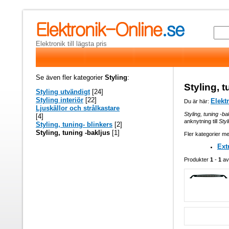
Elektronik till lägsta pris
Se även fler kategorier
Styling
:
Styling, t
Styling utvändigt
[24]
Styling interiör
[22]
Elekt
Du är här:
Ljuskällor och strålkastare
Styling, tuning -ba
[4]
anknytning till
Styl
Styling, tuning- blinkers
[2]
Styling, tuning -bakljus
[1]
Fler kategorier me
Ext
Produkter
1
-
1
a